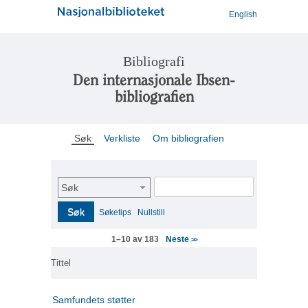
English
Bibliografi
Den internasjonale Ibsen-
bibliografien
Søk
Verkliste
Om bibliografien
Søk
Søk
Søketips
Nullstill
Neste
1–10 av 183
>>
Tittel
Samfundets støtter