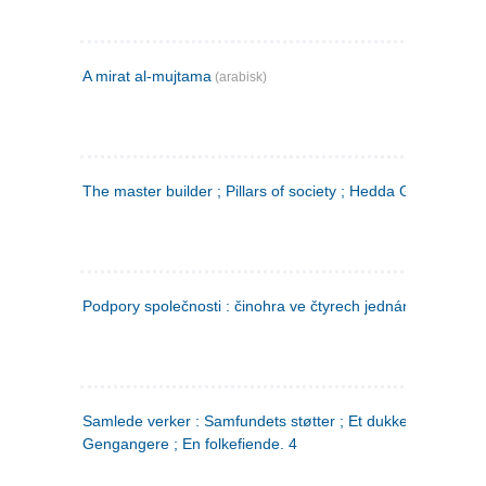
A mirat al-mujtama
(arabisk)
The master builder ; Pillars of society ; Hedda Gabler
Podpory společnosti : činohra ve čtyrech jednáních
(tsjekkis
Samlede verker : Samfundets støtter ; Et dukkehjem ;
Gengangere ; En folkefiende. 4