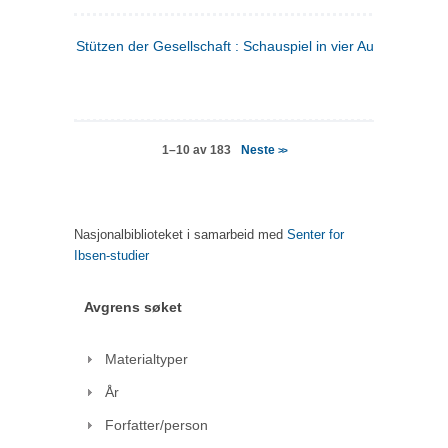
Stützen der Gesellschaft : Schauspiel in vier Aufzügen
(tysk
Neste
1–10 av 183
>>
Nasjonalbiblioteket i samarbeid med
Senter for
Ibsen-studier
Avgrens søket
Materialtyper
År
Forfatter/person