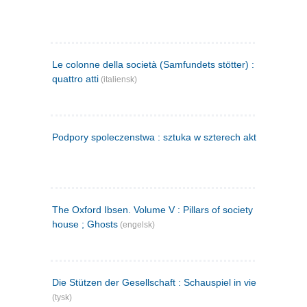
Le colonne della società (Samfundets stötter) : commedia 
quattro atti
(italiensk)
Podpory spoleczenstwa : sztuka w szterech aktach
(polsk)
The Oxford Ibsen. Volume V : Pillars of society ; A doll's
house ; Ghosts
(engelsk)
Die Stützen der Gesellschaft : Schauspiel in vier Aufzügen
(tysk)