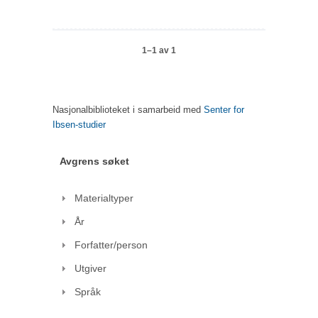
1–1 av 1
Nasjonalbiblioteket i samarbeid med
Senter for
Ibsen-studier
Avgrens søket
Materialtyper
År
Forfatter/person
Utgiver
Språk