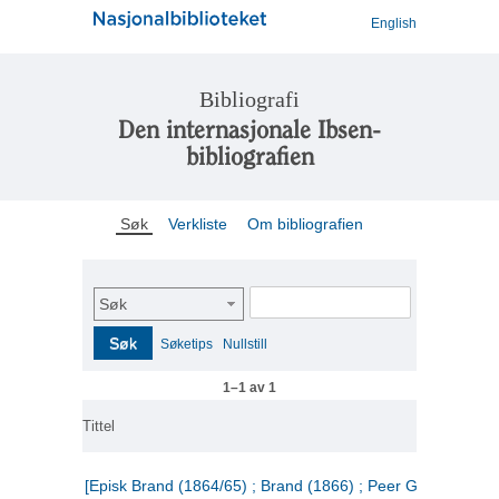
English
Bibliografi
Den internasjonale Ibsen-
bibliografien
Søk
Verkliste
Om bibliografien
Søk
Søk
Søketips
Nullstill
1–1 av 1
Tittel
[Episk Brand (1864/65) ; Brand (1866) ; Peer Gynt (1867)]