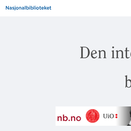
Den int
b