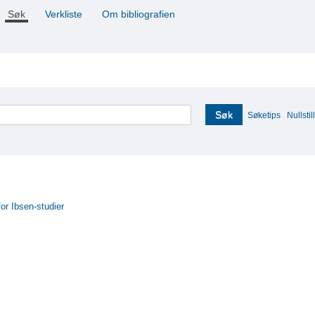
Søk
Verkliste
Om bibliografien
Søk
Søketips
Nullstill
for Ibsen-studier