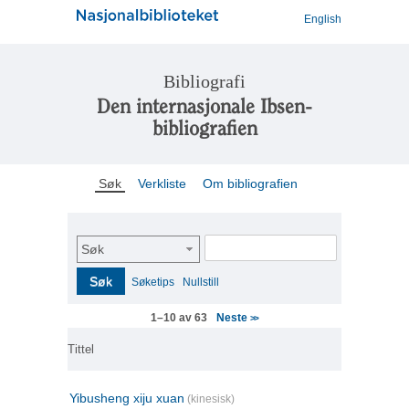
English
Bibliografi
Den internasjonale Ibsen-
bibliografien
Søk
Verkliste
Om bibliografien
Søk
Søk
Søketips
Nullstill
Neste
1–10 av 63
>>
Tittel
Yibusheng xiju xuan
(kinesisk)