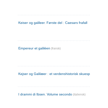
Keiser og galileer. Første del : Caesars frafall
Empereur et galiléen
(fransk)
Kejser og Galilæer : et verdenshistorisk skuespil
I drammi di Ibsen. Volume secondo
(italiensk)