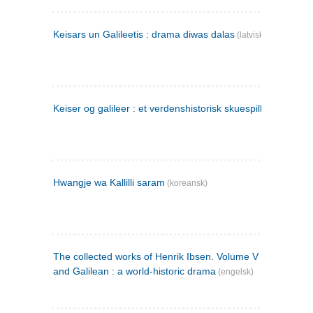
Keisars un Galileetis : drama diwas dalas
(latvisk)
Keiser og galileer : et verdenshistorisk skuespill (1873)
Hwangje wa Kallilli saram
(koreansk)
The collected works of Henrik Ibsen. Volume V : Emperor
and Galilean : a world-historic drama
(engelsk)