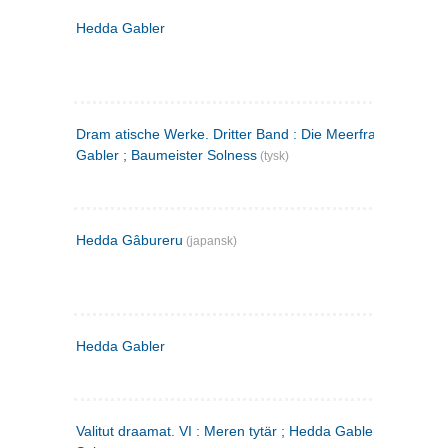
Hedda Gabler
Dram atische Werke. Dritter Band : Die Meerfrau ; Hedda
Gabler ; Baumeister Solness
(tysk)
Hedda Gâbureru
(japansk)
Hedda Gabler
Valitut draamat. VI : Meren tytär ; Hedda Gabler ; Rakentaj