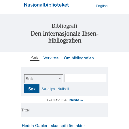
English
Bibliografi
Den internasjonale Ibsen-
bibliografien
Søk
Verkliste
Om bibliografien
Søk
Søk
Søketips
Nullstill
Neste
1–10 av 354
>>
Tittel
Hedda Gabler : skuespil i fire akter