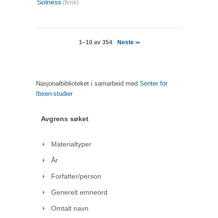
Solness
(finsk)
Neste
1–10 av 354
>>
Nasjonalbiblioteket i samarbeid med
Senter for
Ibsen-studier
Avgrens søket
Materialtyper
År
Forfatter/person
Generelt emneord
Omtalt navn