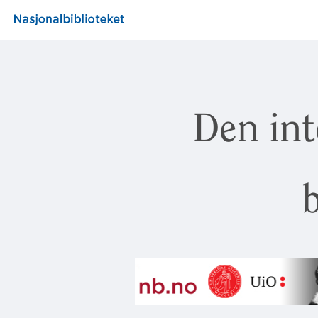
Den int
b