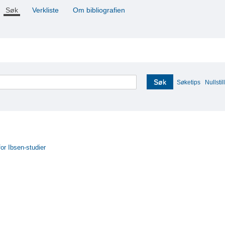
Søk
Verkliste
Om bibliografien
Søk
Søketips
Nullstill
for Ibsen-studier