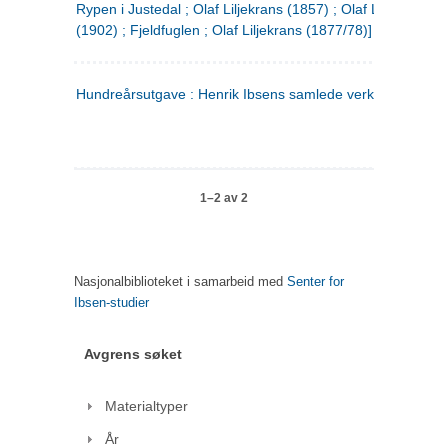
Rypen i Justedal ; Olaf Liljekrans (1857) ; Olaf Liljekrans
(1902) ; Fjeldfuglen ; Olaf Liljekrans (1877/78)]
Hundreårsutgave : Henrik Ibsens samlede verker. 3
1–2 av 2
Nasjonalbiblioteket i samarbeid med
Senter for
Ibsen-studier
Avgrens søket
Materialtyper
År