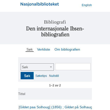
English
Bibliografi
Den internasjonale Ibsen-
bibliografien
Søk
Verkliste
Om bibliografien
Søk
Søk
Søketips
Nullstill
1–2 av 2
Tittel
[Gildet paa Solhoug] (1856) ; Gildet på Solhaug (1883) ;