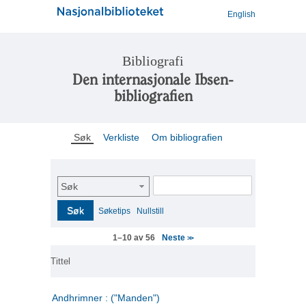
English
Bibliografi
Den internasjonale Ibsen-
bibliografien
Søk
Verkliste
Om bibliografien
Søk
Søk
Søketips
Nullstill
Neste
1–10 av 56
>>
Tittel
Andhrimner : ("Manden")