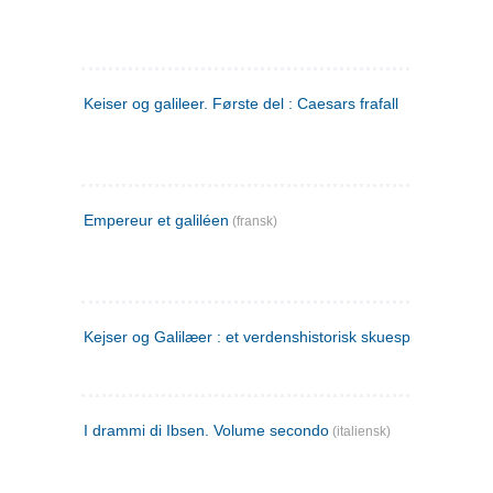
Keiser og galileer. Første del : Caesars frafall
Empereur et galiléen
(fransk)
Kejser og Galilæer : et verdenshistorisk skuespil
I drammi di Ibsen. Volume secondo
(italiensk)