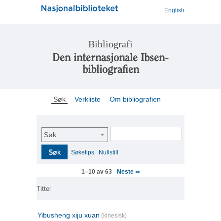
English
Bibliografi
Den internasjonale Ibsen-
bibliografien
Søk
Verkliste
Om bibliografien
Søk
Søk
Søketips
Nullstill
Neste
1–10 av 63
>>
Tittel
Yibusheng xiju xuan
(kinesisk)