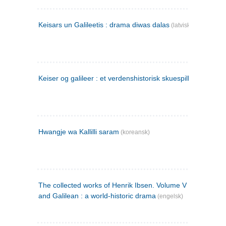
Keisars un Galileetis : drama diwas dalas
(latvisk)
Keiser og galileer : et verdenshistorisk skuespill (1873)
Hwangje wa Kallilli saram
(koreansk)
The collected works of Henrik Ibsen. Volume V : Emperor
and Galilean : a world-historic drama
(engelsk)