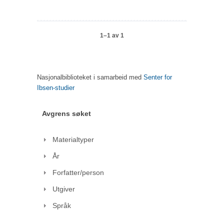
1–1 av 1
Nasjonalbiblioteket i samarbeid med
Senter for
Ibsen-studier
Avgrens søket
Materialtyper
År
Forfatter/person
Utgiver
Språk