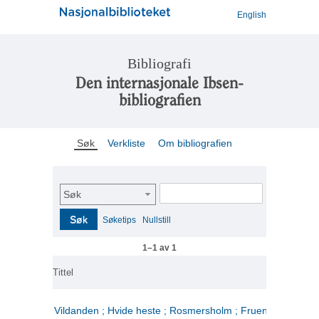
English
Bibliografi
Den internasjonale Ibsen-
bibliografien
Søk
Verkliste
Om bibliografien
Søk
Søk
Søketips
Nullstill
1–1 av 1
Tittel
Vildanden ; Hvide heste ; Rosmersholm ; Fruen fra havet