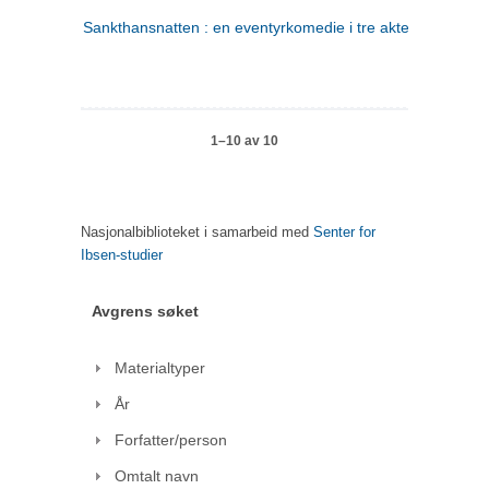
Sankthansnatten : en eventyrkomedie i tre akter
1–10 av 10
Nasjonalbiblioteket i samarbeid med
Senter for
Ibsen-studier
Avgrens søket
Materialtyper
År
Forfatter/person
Omtalt navn