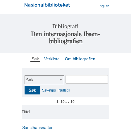
English
Bibliografi
Den internasjonale Ibsen-
bibliografien
Søk
Verkliste
Om bibliografien
Søk
Søk
Søketips
Nullstill
1–10 av 10
Tittel
Sancthansnatten