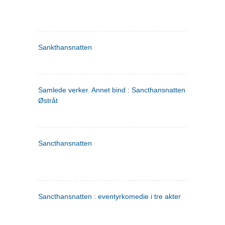
Sankthansnatten
Samlede verker. Annet bind : Sancthansnatten ; Fru Inger ti
Østråt
Sancthansnatten
Sancthansnatten : eventyrkomedie i tre akter