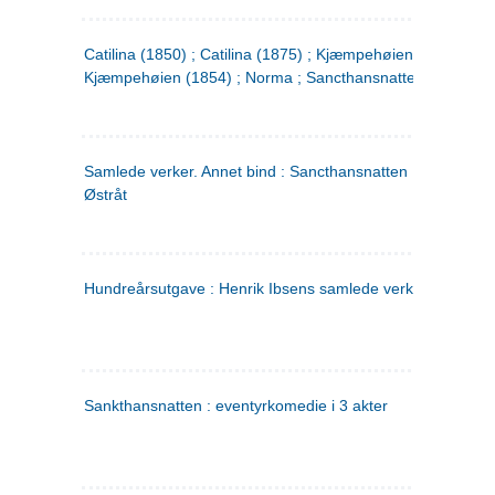
Catilina (1850) ; Catilina (1875) ; Kjæmpehøien (1850) ;
Kjæmpehøien (1854) ; Norma ; Sancthansnatten
Samlede verker. Annet bind : Sancthansnatten ; Fru Inger ti
Østråt
Hundreårsutgave : Henrik Ibsens samlede verker. 2
Sankthansnatten : eventyrkomedie i 3 akter