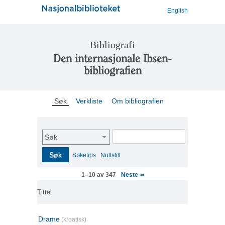
English
Bibliografi
Den internasjonale Ibsen-
bibliografien
Søk
Verkliste
Om bibliografien
Søk
Søk
Søketips
Nullstill
Neste
1–10 av 347
>>
Tittel
Drame
(kroatisk)