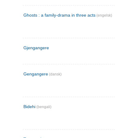
Ghosts : a family-drama in three acts
(engelsk)
Gjengangere
Gengangere
(dansk)
Bidehi
(bengali)