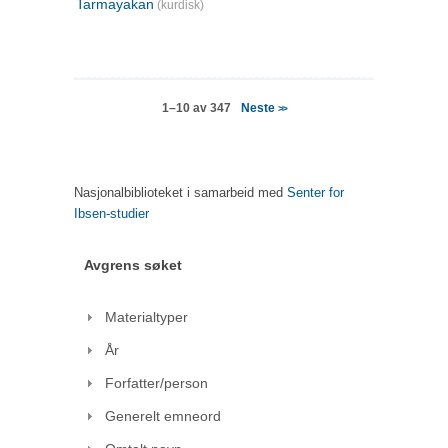
Tarmayakan
(kurdisk)
Neste
1–10 av 347
>>
Nasjonalbiblioteket i samarbeid med
Senter for
Ibsen-studier
Avgrens søket
Materialtyper
År
Forfatter/person
Generelt emneord