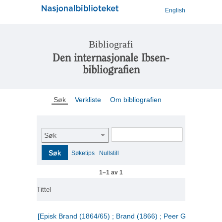
English
Bibliografi
Den internasjonale Ibsen-
bibliografien
Søk
Verkliste
Om bibliografien
Søk
Søk
Søketips
Nullstill
1–1 av 1
Tittel
[Episk Brand (1864/65) ; Brand (1866) ; Peer Gynt (1867)]