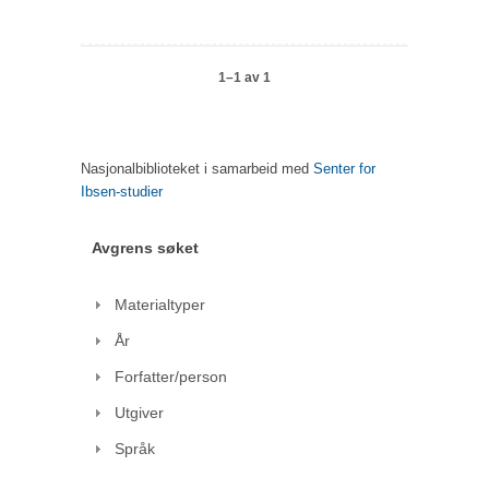
1–1 av 1
Nasjonalbiblioteket i samarbeid med
Senter for
Ibsen-studier
Avgrens søket
Materialtyper
År
Forfatter/person
Utgiver
Språk