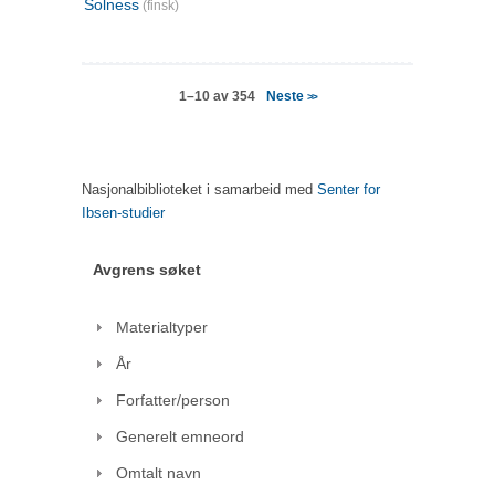
Solness
(finsk)
Neste
1–10 av 354
>>
Nasjonalbiblioteket i samarbeid med
Senter for
Ibsen-studier
Avgrens søket
Materialtyper
År
Forfatter/person
Generelt emneord
Omtalt navn