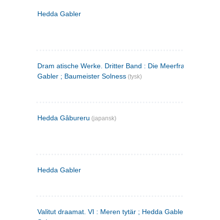
Hedda Gabler
Dram atische Werke. Dritter Band : Die Meerfrau ; Hedda
Gabler ; Baumeister Solness
(tysk)
Hedda Gâbureru
(japansk)
Hedda Gabler
Valitut draamat. VI : Meren tytär ; Hedda Gabler ; Rakentaj