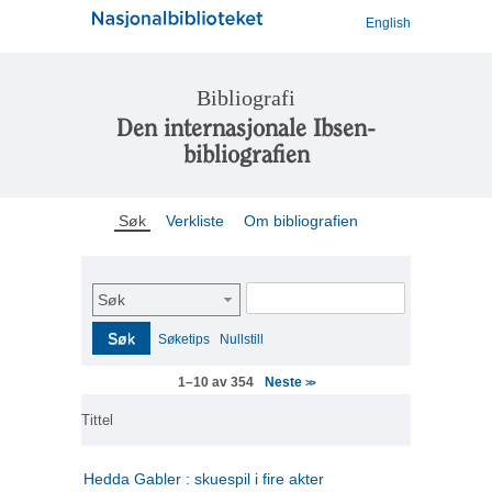
English
Bibliografi
Den internasjonale Ibsen-
bibliografien
Søk
Verkliste
Om bibliografien
Søk
Søk
Søketips
Nullstill
Neste
1–10 av 354
>>
Tittel
Hedda Gabler : skuespil i fire akter