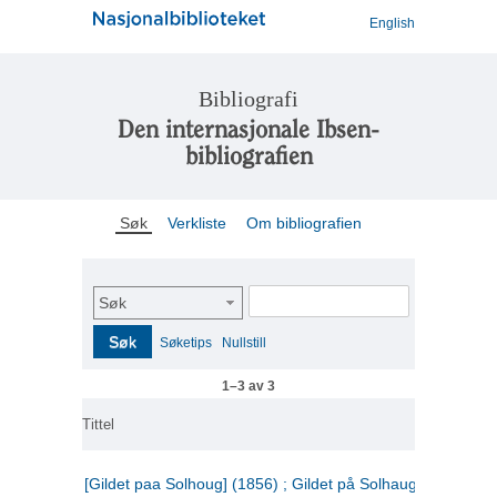
English
Bibliografi
Den internasjonale Ibsen-
bibliografien
Søk
Verkliste
Om bibliografien
Søk
Søk
Søketips
Nullstill
1–3 av 3
Tittel
[Gildet paa Solhoug] (1856) ; Gildet på Solhaug (1883) ;