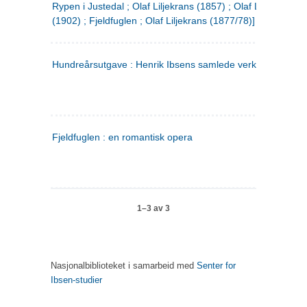
Rypen i Justedal ; Olaf Liljekrans (1857) ; Olaf Liljekrans
(1902) ; Fjeldfuglen ; Olaf Liljekrans (1877/78)]
Hundreårsutgave : Henrik Ibsens samlede verker. 3
Fjeldfuglen : en romantisk opera
1–3 av 3
Nasjonalbiblioteket i samarbeid med
Senter for
Ibsen-studier