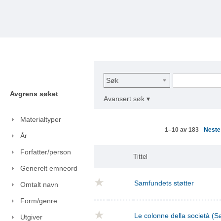
Søk
Avgrens søket
Avansert søk ▾
Materialtyper
Nest
1–10 av 183
År
Forfatter/person
Tittel
Generelt emneord
Samfundets støtter
Omtalt navn
Form/genre
Le colonne della società (S
Utgiver