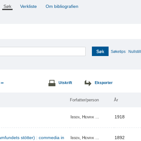
Søk
Verkliste
Om bibliografien
Søk
Søketips
Nullstill
e
Utskrift
Eksporter
>>
Forfatter/person
År
1918
Ibsen, Henrik ...
amfundets stötter) : commedia in
1892
Ibsen, Henrik ...