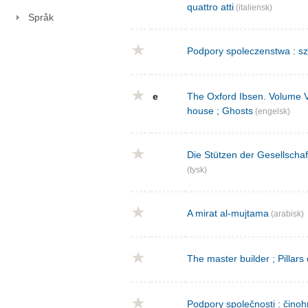
quattro atti
(italiensk)
Språk
Podpory spoleczenstwa : sz
e
The Oxford Ibsen. Volume V : 
house ; Ghosts
(engelsk)
Die Stützen der Gesellschaf
(tysk)
A mirat al-mujtama
(arabisk)
The master builder ; Pillars
Podpory společnosti : činoh