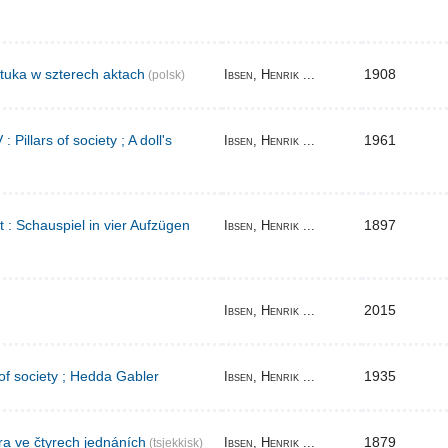
tuka w szterech aktach
1908
Ibsen, Henrik ...
(polsk)
Pillars of society ; A doll's
1961
Ibsen, Henrik ...
t : Schauspiel in vier Aufzügen
1897
Ibsen, Henrik ...
2015
Ibsen, Henrik ...
 of society ; Hedda Gabler
1935
Ibsen, Henrik ...
ra ve čtyrech jednáních
1879
Ibsen, Henrik ...
(tsjekkisk)