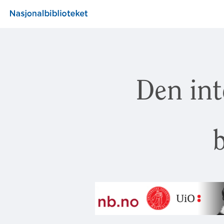
Den int
b