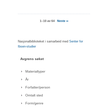
Neste
1–10 av 64
>>
Nasjonalbiblioteket i samarbeid med
Senter for
Ibsen-studier
Avgrens søket
Materialtyper
År
Forfatter/person
Omtalt sted
Form/genre