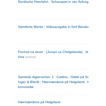
Nordische Heerfahrt : Schauspiel in vier Aufzügen
(tysk)
Sämtliche Werke : Volksausgabe in fünf Bänden
(tysk)
Pochod na sever : (Junaci ca Chelgelanda) : drama u četiri
čina
(serbisk)
Samlede digterverker. 1 : Catilina ; Gildet på Solhaug ; Fru
Inger til Østråt ; Hærmændene på Helgeland ; Kjærlighede
kommedie
Hærmændene på Helgeland