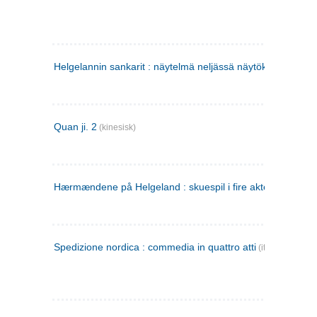
Helgelannin sankarit : näytelmä neljässä näytöksessä
(finsk
Quan ji. 2
(kinesisk)
Hærmændene på Helgeland : skuespil i fire akter
Spedizione nordica : commedia in quattro atti
(italiensk)