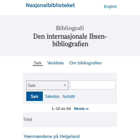
English
Bibliografi
Den internasjonale Ibsen-
bibliografien
Søk
Verkliste
Om bibliografien
Søk
Søk
Søketips
Nullstill
Neste
1–10 av 64
>>
Tittel
Hærmændene på Helgeland