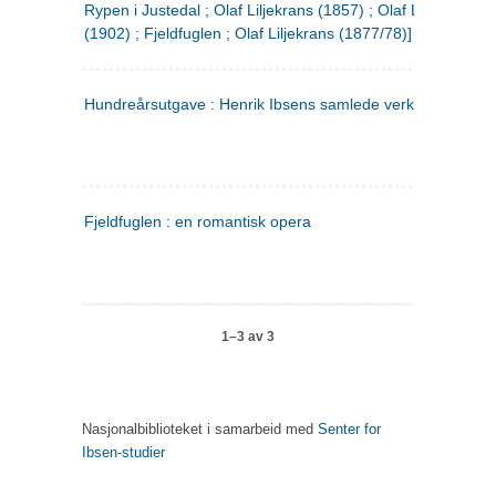
Rypen i Justedal ; Olaf Liljekrans (1857) ; Olaf Liljekrans
(1902) ; Fjeldfuglen ; Olaf Liljekrans (1877/78)]
Hundreårsutgave : Henrik Ibsens samlede verker. 3
Fjeldfuglen : en romantisk opera
1–3 av 3
Nasjonalbiblioteket i samarbeid med
Senter for
Ibsen-studier