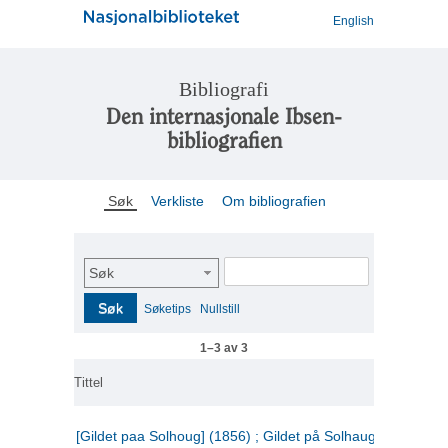
English
Bibliografi
Den internasjonale Ibsen-
bibliografien
Søk
Verkliste
Om bibliografien
Søk
Søk
Søketips
Nullstill
1–3 av 3
Tittel
[Gildet paa Solhoug] (1856) ; Gildet på Solhaug (1883) ;