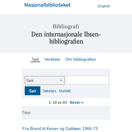
English
Bibliografi
Den internasjonale Ibsen-
bibliografien
Søk
Verkliste
Om bibliografien
Søk
Søk
Søketips
Nullstill
Neste
1–10 av 83
>>
Tittel
Fra Brand til Keiser og Galilæer 1866-73