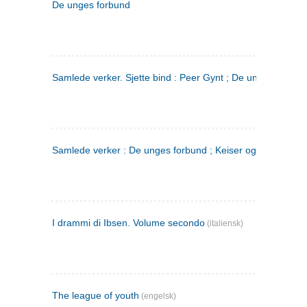
De unges forbund
Samlede verker. Sjette bind : Peer Gynt ; De unges Forbu
Samlede verker : De unges forbund ; Keiser og Galilæer. 3
I drammi di Ibsen. Volume secondo
(italiensk)
The league of youth
(engelsk)