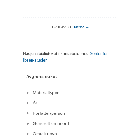
Neste
1–10 av 83
>>
Nasjonalbiblioteket i samarbeid med
Senter for
Ibsen-studier
Avgrens søket
Materialtyper
År
Forfatter/person
Generelt emneord
Omtalt navn