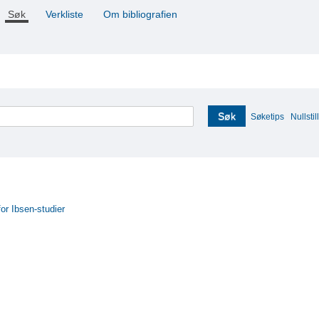
Søk
Verkliste
Om bibliografien
Søk
Søketips
Nullstill
for Ibsen-studier