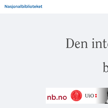
Den int
b