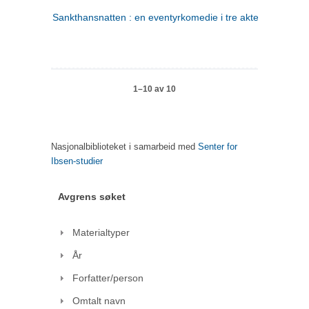
Sankthansnatten : en eventyrkomedie i tre akter
1–10 av 10
Nasjonalbiblioteket i samarbeid med
Senter for
Ibsen-studier
Avgrens søket
Materialtyper
År
Forfatter/person
Omtalt navn