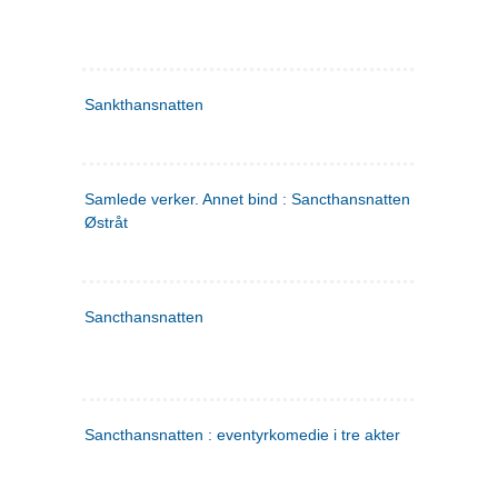
Sankthansnatten
Samlede verker. Annet bind : Sancthansnatten ; Fru Inger ti
Østråt
Sancthansnatten
Sancthansnatten : eventyrkomedie i tre akter