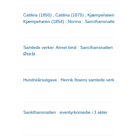
Catilina (1850) ; Catilina (1875) ; Kjæmpehøien (1850) ;
Kjæmpehøien (1854) ; Norma ; Sancthansnatten
Samlede verker. Annet bind : Sancthansnatten ; Fru Inger ti
Østråt
Hundreårsutgave : Henrik Ibsens samlede verker. 2
Sankthansnatten : eventyrkomedie i 3 akter