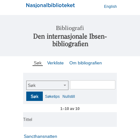
English
Bibliografi
Den internasjonale Ibsen-
bibliografien
Søk
Verkliste
Om bibliografien
Søk
Søk
Søketips
Nullstill
1–10 av 10
Tittel
Sancthansnatten