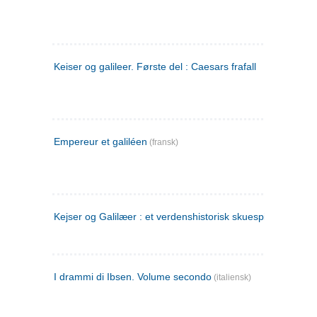
Keiser og galileer. Første del : Caesars frafall
Empereur et galiléen
(fransk)
Kejser og Galilæer : et verdenshistorisk skuespil
I drammi di Ibsen. Volume secondo
(italiensk)