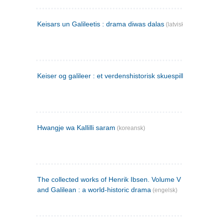
Keisars un Galileetis : drama diwas dalas
(latvisk)
Keiser og galileer : et verdenshistorisk skuespill (1873)
Hwangje wa Kallilli saram
(koreansk)
The collected works of Henrik Ibsen. Volume V : Emperor
and Galilean : a world-historic drama
(engelsk)