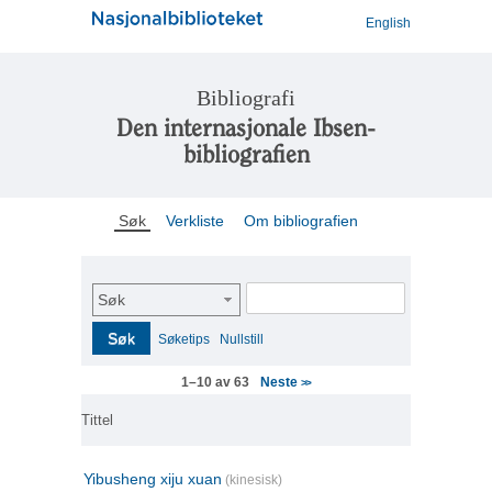
English
Bibliografi
Den internasjonale Ibsen-
bibliografien
Søk
Verkliste
Om bibliografien
Søk
Søk
Søketips
Nullstill
Neste
1–10 av 63
>>
Tittel
Yibusheng xiju xuan
(kinesisk)