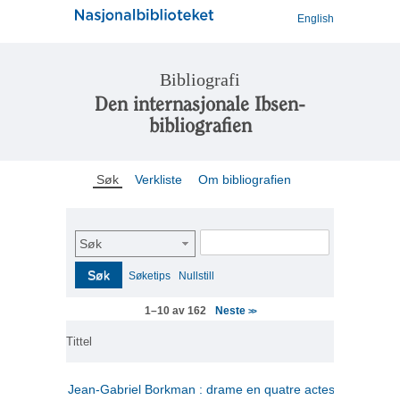
English
Bibliografi
Den internasjonale Ibsen-
bibliografien
Søk
Verkliste
Om bibliografien
Søk
Søk
Søketips
Nullstill
Neste
1–10 av 162
>>
Tittel
Jean-Gabriel Borkman : drame en quatre actes
(fransk)