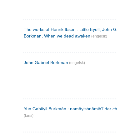
The works of Henrik Ibsen : Little Eyolf, John Gabriel
Borkman, When we dead awaken
(engelsk)
John Gabriel Borkman
(engelsk)
Yun Gabīiyil Burkmān : namāyishnāmihʹī dar chahār pardih
(farsi)