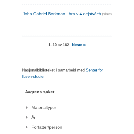
John Gabriel Borkman : hra v 4 dejstvách
(slovakisk)
Neste
1–10 av 162
>>
Nasjonalbiblioteket i samarbeid med
Senter for
Ibsen-studier
Avgrens søket
Materialtyper
År
Forfatter/person