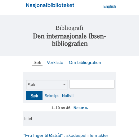
English
Bibliografi
Den internasjonale Ibsen-
bibliografien
Søk
Verkliste
Om bibliografien
Søk
Søk
Søketips
Nullstill
Neste
1–10 av 46
>>
Tittel
"Fru Inger til Østråt" : skodespel i fem akter