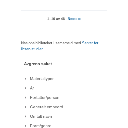
Neste
1–10 av 46
>>
Nasjonalbiblioteket i samarbeid med
Senter for
Ibsen-studier
Avgrens søket
Materialtyper
År
Forfatter/person
Generelt emneord
Omtalt navn
Form/genre