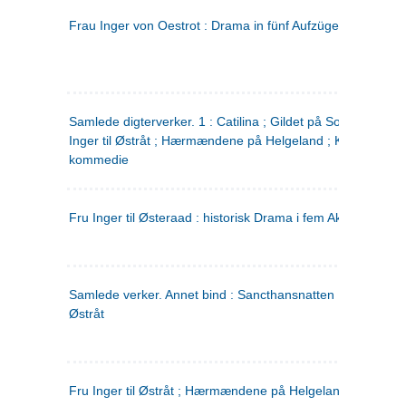
Frau Inger von Oestrot : Drama in fünf Aufzügen
(tysk)
Samlede digterverker. 1 : Catilina ; Gildet på Solhaug ; Fru
Inger til Østråt ; Hærmændene på Helgeland ; Kjærlighede
kommedie
Fru Inger til Østeraad : historisk Drama i fem Akter
Samlede verker. Annet bind : Sancthansnatten ; Fru Inger ti
Østråt
Fru Inger til Østråt ; Hærmændene på Helgeland