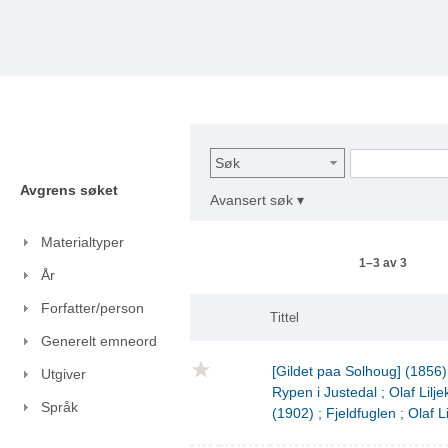
Søk
Avgrens søket
Avansert søk ▾
Materialtyper
1–3 av 3
År
Forfatter/person
Tittel
Generelt emneord
[Gildet paa Solhoug] (1856)
Utgiver
Rypen i Justedal ; Olaf Lilje
Språk
(1902) ; Fjeldfuglen ; Olaf L