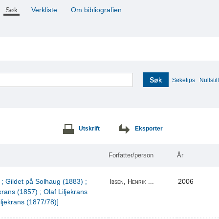
Søk
Verkliste
Om bibliografien
Søk
Søketips
Nullstill
Utskrift
Eksporter
Forfatter/person
År
 ; Gildet på Solhaug (1883) ;
2006
Ibsen, Henrik ...
krans (1857) ; Olaf Liljekrans
iljekrans (1877/78)]