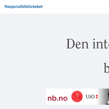
Den int
b