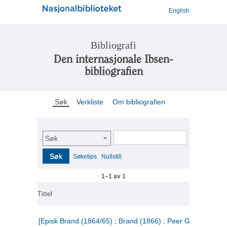
English
Bibliografi
Den internasjonale Ibsen-
bibliografien
Søk
Verkliste
Om bibliografien
Søk
Søk
Søketips
Nullstill
1–1 av 1
Tittel
[Episk Brand (1864/65) ; Brand (1866) ; Peer Gynt (1867)]