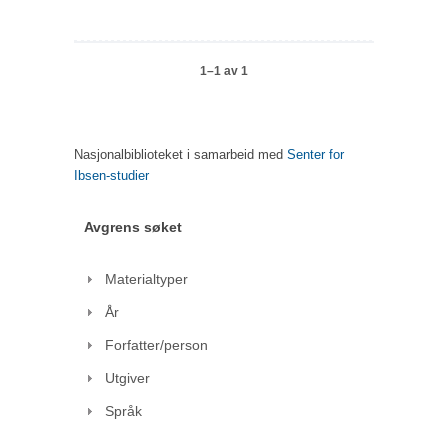
1–1 av 1
Nasjonalbiblioteket i samarbeid med
Senter for
Ibsen-studier
Avgrens søket
Materialtyper
År
Forfatter/person
Utgiver
Språk