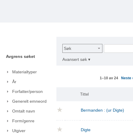
Søk
Avgrens søket
Avansert søk ▾
Materialtyper
Neste
1–10 av 24
År
Forfatter/person
Tittel
Generelt emneord
Bermanden : (ur Digte)
Omtalt navn
Form/genre
Digte
Utgiver