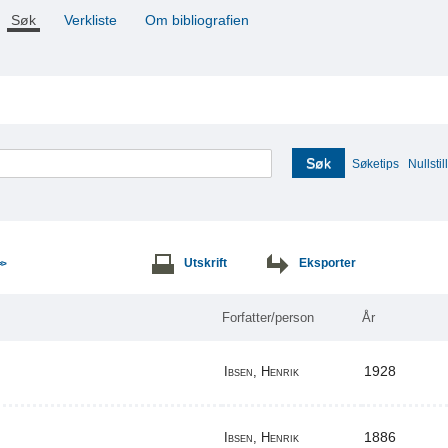
Søk
Verkliste
Om bibliografien
Søk
Søketips
Nullstill
Utskrift
Eksporter
>>
Forfatter/person
År
1928
Ibsen, Henrik
1886
Ibsen, Henrik