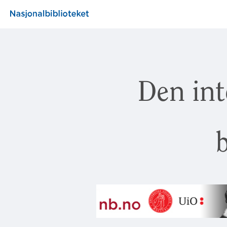
Den int
b