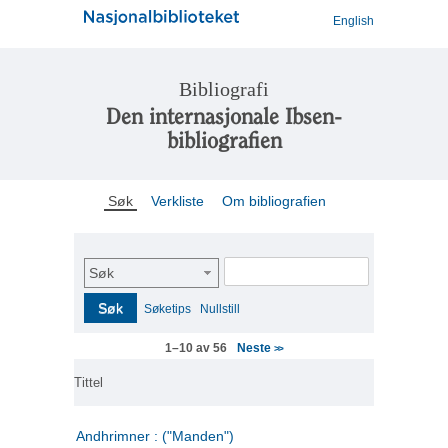
English
Bibliografi
Den internasjonale Ibsen-
bibliografien
Søk
Verkliste
Om bibliografien
Søk
Søk
Søketips
Nullstill
Neste
1–10 av 56
>>
Tittel
Andhrimner : ("Manden")