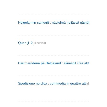
Helgelannin sankarit : näytelmä neljässä näytöksessä
(finsk
Quan ji. 2
(kinesisk)
Hærmændene på Helgeland : skuespil i fire akter
Spedizione nordica : commedia in quattro atti
(italiensk)