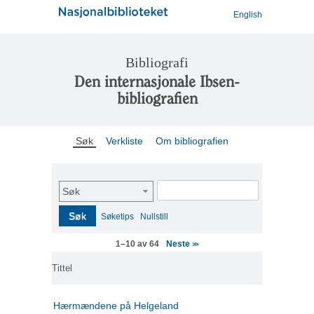
English
Bibliografi
Den internasjonale Ibsen-
bibliografien
Søk
Verkliste
Om bibliografien
Søk
Søk
Søketips
Nullstill
Neste
1–10 av 64
>>
Tittel
Hærmændene på Helgeland