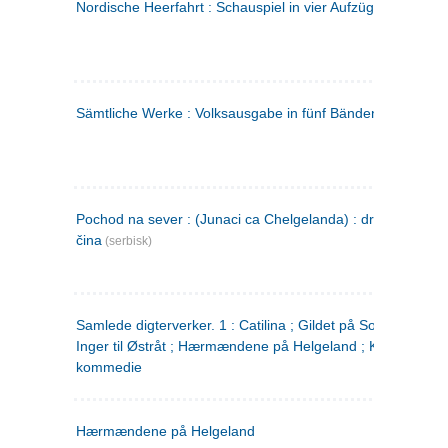
Nordische Heerfahrt : Schauspiel in vier Aufzügen
(tysk)
Sämtliche Werke : Volksausgabe in fünf Bänden
(tysk)
Pochod na sever : (Junaci ca Chelgelanda) : drama u četiri
čina
(serbisk)
Samlede digterverker. 1 : Catilina ; Gildet på Solhaug ; Fru
Inger til Østråt ; Hærmændene på Helgeland ; Kjærlighede
kommedie
Hærmændene på Helgeland