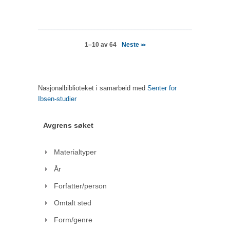
Neste
1–10 av 64
>>
Nasjonalbiblioteket i samarbeid med
Senter for
Ibsen-studier
Avgrens søket
Materialtyper
År
Forfatter/person
Omtalt sted
Form/genre