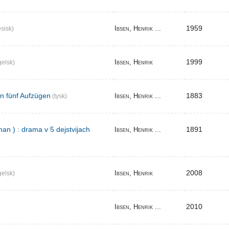
1959
Ibsen, Henrik ...
sisk)
1999
Ibsen, Henrik
elsk)
in fünf Aufzügen
1883
Ibsen, Henrik ...
(tysk)
an ) : drama v 5 dejstvijach
1891
Ibsen, Henrik ...
2008
Ibsen, Henrik
elsk)
2010
Ibsen, Henrik ...