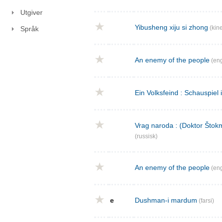
Utgiver
Yibusheng xiju si zhong
(kine
Språk
An enemy of the people
(eng
Ein Volksfeind : Schauspiel 
Vrag naroda : (Doktor Štokm
(russisk)
An enemy of the people
(eng
e
Dushman-i mardum
(farsi)