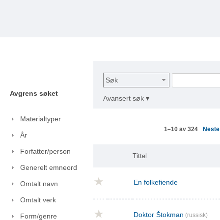
Søk
Avgrens søket
Avansert søk ▾
Materialtyper
Nest
1–10 av 324
År
Forfatter/person
Tittel
Generelt emneord
En folkefiende
Omtalt navn
Omtalt verk
Doktor Štokman
(russisk)
Form/genre