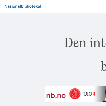
Den int
b