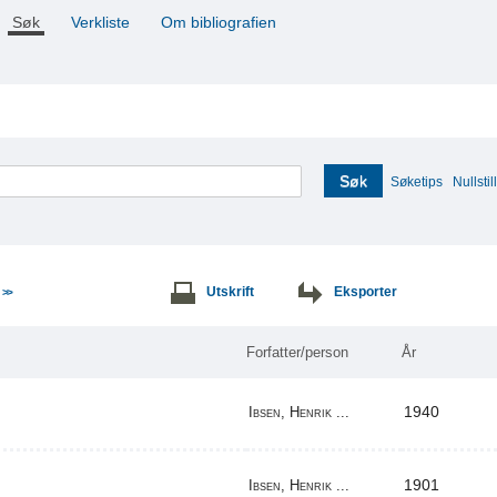
Søk
Verkliste
Om bibliografien
Søk
Søketips
Nullstill
e
Utskrift
Eksporter
>>
Forfatter/person
År
1940
Ibsen, Henrik ...
1901
Ibsen, Henrik ...