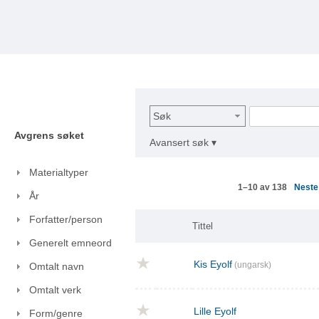
Søk
Avgrens søket
Avansert søk ▾
Materialtyper
Nest
1–10 av 138
År
Forfatter/person
Tittel
Generelt emneord
Kis Eyolf
(ungarsk)
Omtalt navn
Omtalt verk
Lille Eyolf
Form/genre