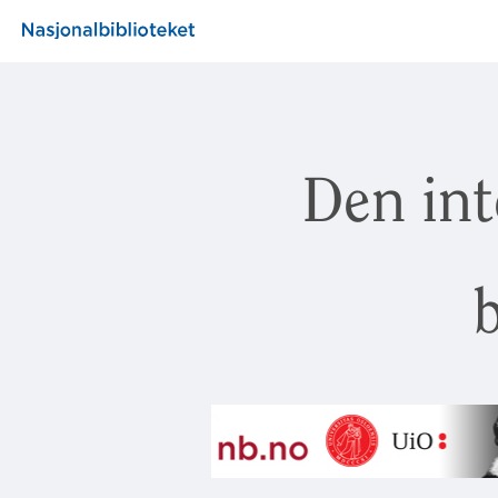
Den int
b