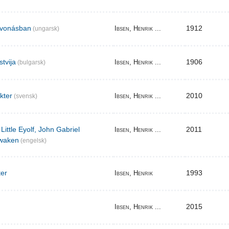
elvonásban
1912
Ibsen, Henrik ...
(ungarsk)
stvija
1906
Ibsen, Henrik ...
(bulgarsk)
akter
2010
Ibsen, Henrik ...
(svensk)
Little Eyolf, John Gabriel
2011
Ibsen, Henrik ...
waken
(engelsk)
ter
1993
Ibsen, Henrik
2015
Ibsen, Henrik ...