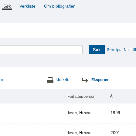
Søk
Verkliste
Om bibliografien
Søk
Søketips
Nullstill
e
Utskrift
Eksporter
>>
Forfatter/person
År
1999
Ibsen, Henrik ...
2001
Ibsen, Henrik ...