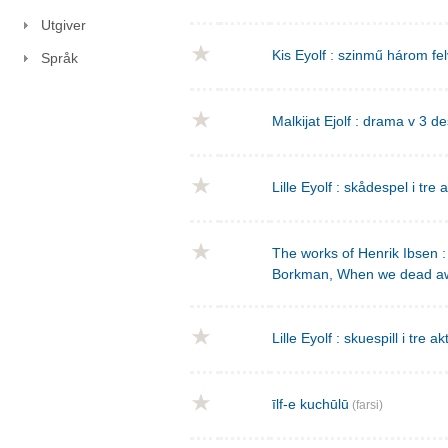
Utgiver
Kis Eyolf : szinmű három f
Språk
Malkijat Ejolf : drama v 3 de
Lille Eyolf : skådespel i tre 
The works of Henrik Ibsen : 
Borkman, When we dead a
Lille Eyolf : skuespill i tre ak
īlf-e kuchūlū
(farsi)