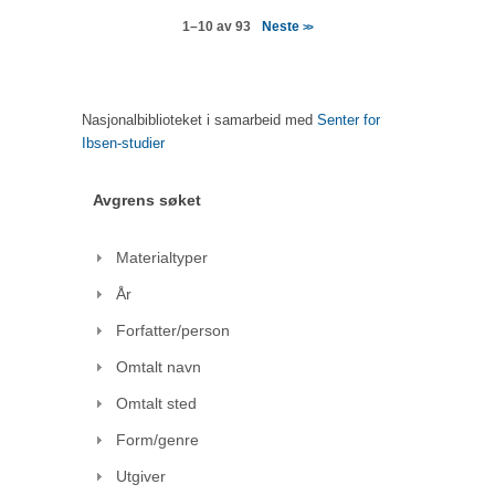
Neste
1–10 av 93
>>
Nasjonalbiblioteket i samarbeid med
Senter for
Ibsen-studier
Avgrens søket
Materialtyper
År
Forfatter/person
Omtalt navn
Omtalt sted
Form/genre
Utgiver