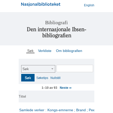
English
Bibliografi
Den internasjonale Ibsen-
bibliografien
Søk
Verkliste
Om bibliografien
Søk
Søk
Søketips
Nullstill
Neste
1–10 av 93
>>
Tittel
Samlede verker : Kongs-emnerne ; Brand ; Peer Gynt. 2