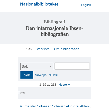
English
Bibliografi
Den internasjonale Ibsen-
bibliografien
Søk
Verkliste
Om bibliografien
Søk
Søk
Søketips
Nullstill
Neste
1–10 av 218
>>
Tittel
Baumeister Solness : Schauspiel in drei Akten
(tysk)