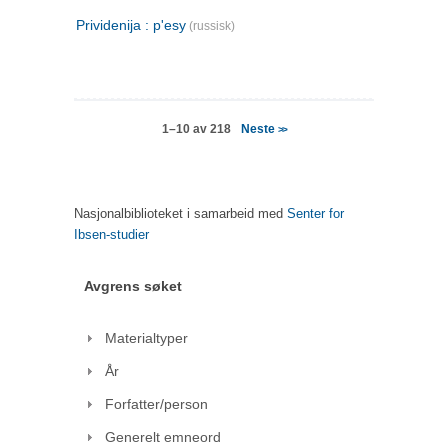
Prividenija : p'esy
(russisk)
Neste
1–10 av 218
>>
Nasjonalbiblioteket i samarbeid med
Senter for
Ibsen-studier
Avgrens søket
Materialtyper
År
Forfatter/person
Generelt emneord