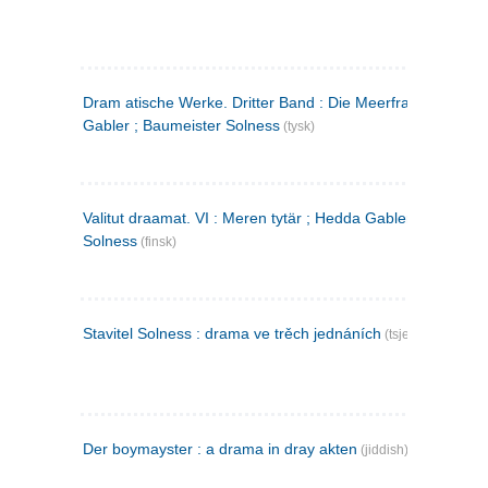
Dram atische Werke. Dritter Band : Die Meerfrau ; Hedda
Gabler ; Baumeister Solness
(tysk)
Valitut draamat. VI : Meren tytär ; Hedda Gabler ; Rakentaj
Solness
(finsk)
Stavitel Solness : drama ve trěch jednáních
(tsjekkisk)
Der boymayster : a drama in dray akten
(jiddish)