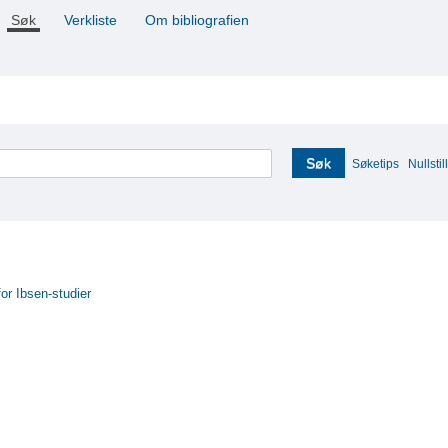
Søk
Verkliste
Om bibliografien
Søk
Søketips
Nullstill
for Ibsen-studier