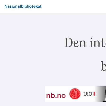
Den int
b