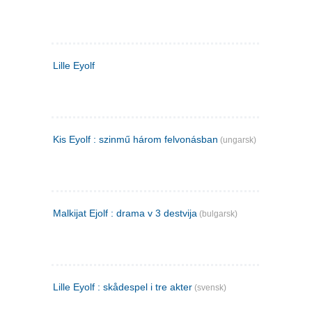
Lille Eyolf
Kis Eyolf : szinmű három felvonásban
(ungarsk)
Malkijat Ejolf : drama v 3 destvija
(bulgarsk)
Lille Eyolf : skådespel i tre akter
(svensk)