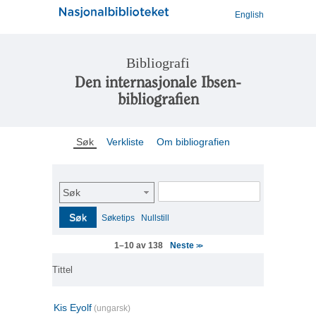
English
Bibliografi
Den internasjonale Ibsen-
bibliografien
Søk
Verkliste
Om bibliografien
Søk
Søk
Søketips
Nullstill
Neste
1–10 av 138
>>
Tittel
Kis Eyolf
(ungarsk)