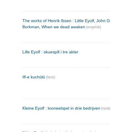
The works of Henrik Ibsen : Little Eyolf, John Gabriel
Borkman, When we dead awaken
(engelsk)
Lille Eyolf : skuespill i tre akter
īlf-e kuchūlū
(farsi)
Kleine Eyolf : tooneelspel in drie bedrijven
(nederlandsk)