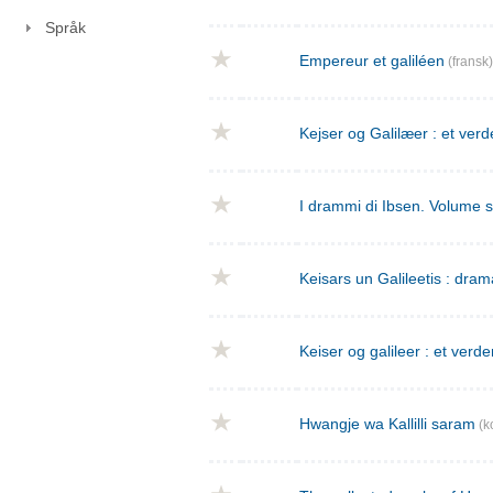
Språk
Empereur et galiléen
(fransk)
Kejser og Galilæer : et verd
I drammi di Ibsen. Volume 
Keisars un Galileetis : dra
Keiser og galileer : et verde
Hwangje wa Kallilli saram
(k