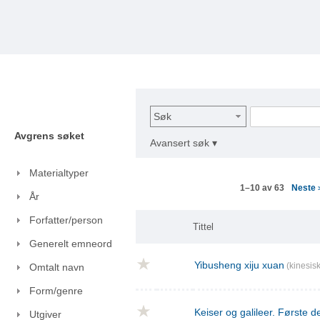
Søk
Avgrens søket
Avansert søk ▾
Materialtyper
Neste
1–10 av 63
År
Forfatter/person
Tittel
Generelt emneord
Yibusheng xiju xuan
(kinesisk
Omtalt navn
Form/genre
Keiser og galileer. Første de
Utgiver