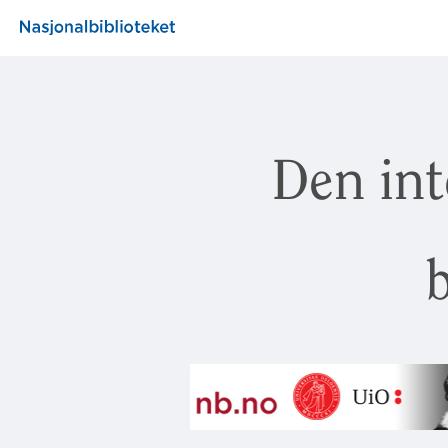
Den int
b