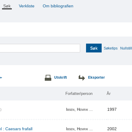
Søk
Verkliste
Om bibliografien
Søk
Søketips
Nullstill
Utskrift
Eksporter
>>
Forfatter/person
År
1997
Ibsen, Henrik ...
)
l : Caesars frafall
2002
Ibsen, Henrik ...