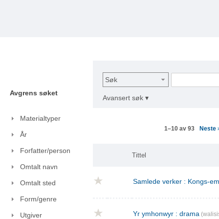
Søk
Avgrens søket
Avansert søk ▾
Materialtyper
Neste
1–10 av 93
År
Forfatter/person
Tittel
Omtalt navn
Samlede verker : Kongs-emn
Omtalt sted
Form/genre
Yr ymhonwyr : drama
(walisi
Utgiver