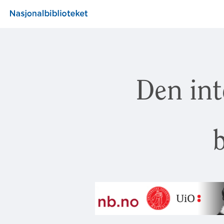
Den int
b