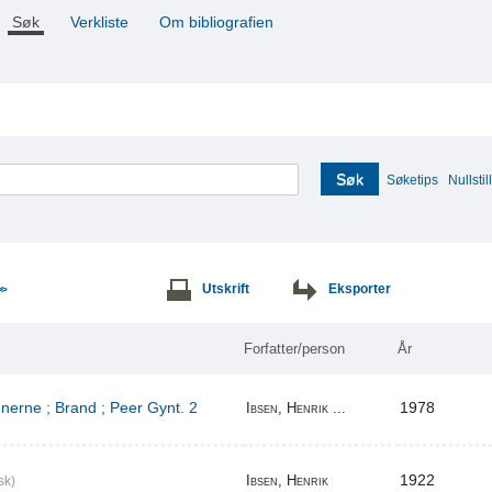
Søk
Verkliste
Om bibliografien
Søk
Søketips
Nullstill
Utskrift
Eksporter
>>
Forfatter/person
År
erne ; Brand ; Peer Gynt. 2
1978
Ibsen, Henrik ...
1922
Ibsen, Henrik
sk)