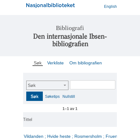
English
Bibliografi
Den internasjonale Ibsen-
bibliografien
Søk
Verkliste
Om bibliografien
Søk
Søk
Søketips
Nullstill
1–1 av 1
Tittel
Vildanden ; Hvide heste ; Rosmersholm ; Fruen fra havet