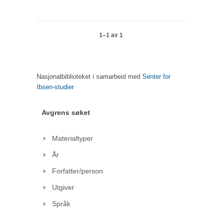
1–1 av 1
Nasjonalbiblioteket i samarbeid med
Senter for
Ibsen-studier
Avgrens søket
Materialtyper
År
Forfatter/person
Utgiver
Språk