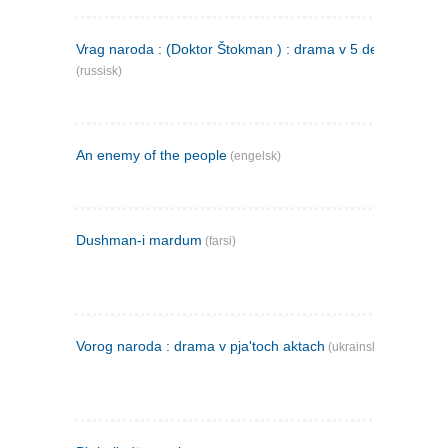
Vrag naroda : (Doktor Štokman ) : drama v 5 dejstvijach
(russisk)
An enemy of the people
(engelsk)
Dushman-i mardum
(farsi)
Vorog naroda : drama v pja'toch aktach
(ukrainsk)