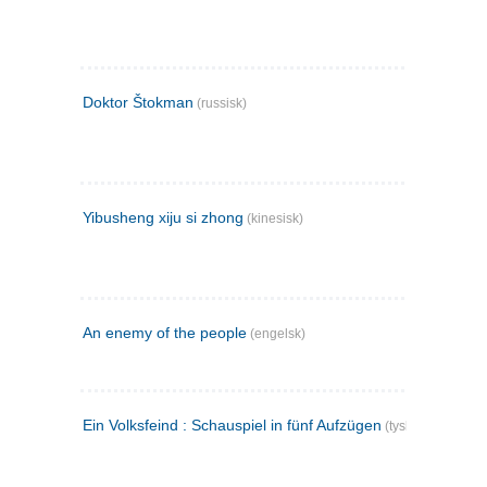
Doktor Štokman
(russisk)
Yibusheng xiju si zhong
(kinesisk)
An enemy of the people
(engelsk)
Ein Volksfeind : Schauspiel in fünf Aufzügen
(tysk)