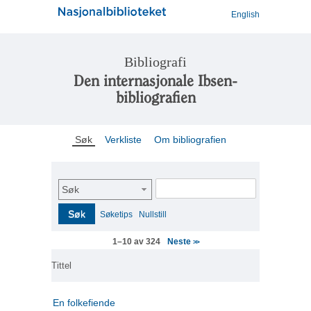
English
Bibliografi
Den internasjonale Ibsen-
bibliografien
Søk
Verkliste
Om bibliografien
Søk
Søk
Søketips
Nullstill
Neste
1–10 av 324
>>
Tittel
En folkefiende