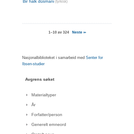
Bir halk düsmani
(tyrkisk)
Neste
1–10 av 324
>>
Nasjonalbiblioteket i samarbeid med
Senter for
Ibsen-studier
Avgrens søket
Materialtyper
År
Forfatter/person
Generelt emneord