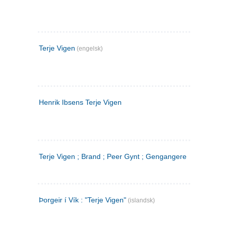
Terje Vigen
(engelsk)
Henrik Ibsens Terje Vigen
Terje Vigen ; Brand ; Peer Gynt ; Gengangere
Þorgeir í Vík : "Terje Vigen"
(islandsk)