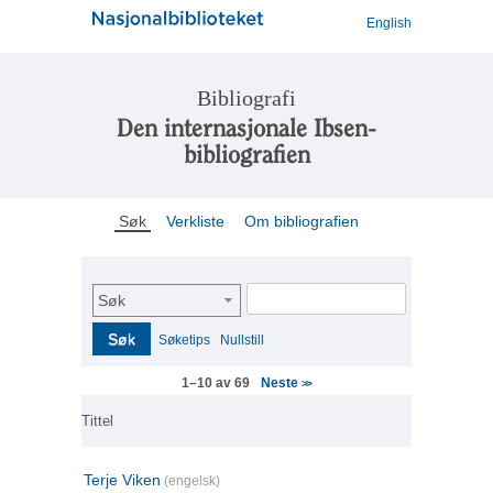
English
Bibliografi
Den internasjonale Ibsen-
bibliografien
Søk
Verkliste
Om bibliografien
Søk
Søk
Søketips
Nullstill
Neste
1–10 av 69
>>
Tittel
Terje Viken
(engelsk)