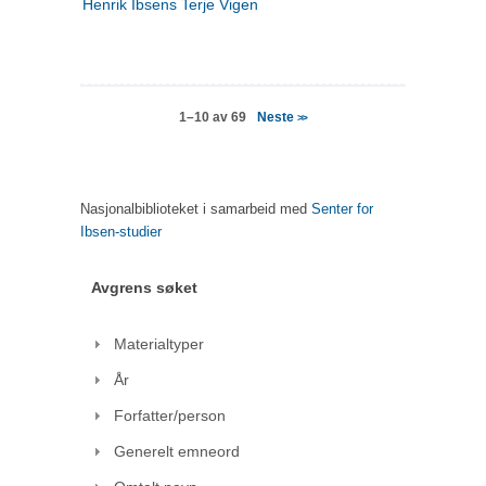
Henrik Ibsens Terje Vigen
Neste
1–10 av 69
>>
Nasjonalbiblioteket i samarbeid med
Senter for
Ibsen-studier
Avgrens søket
Materialtyper
År
Forfatter/person
Generelt emneord