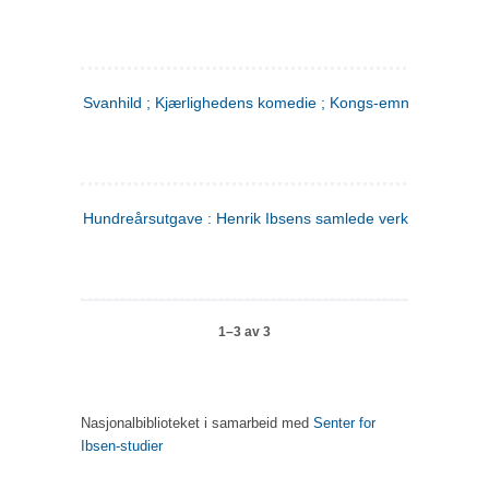
Svanhild ; Kjærlighedens komedie ; Kongs-emnerne
Hundreårsutgave : Henrik Ibsens samlede verker. 4
1–3 av 3
Nasjonalbiblioteket i samarbeid med
Senter for
Ibsen-studier