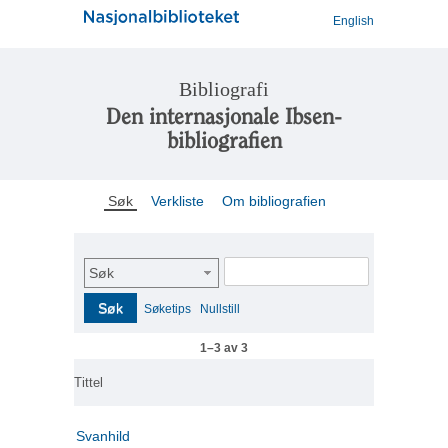
English
Bibliografi
Den internasjonale Ibsen-
bibliografien
Søk
Verkliste
Om bibliografien
Søk
Søk
Søketips
Nullstill
1–3 av 3
Tittel
Svanhild