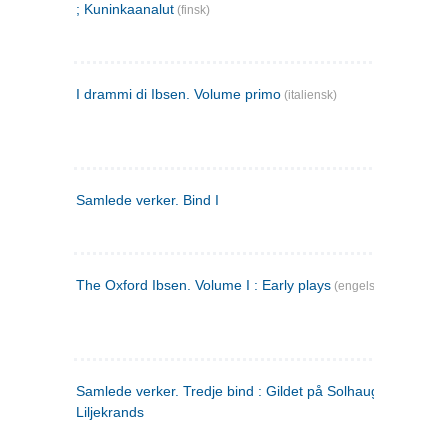
; Kuninkaanalut
(finsk)
I drammi di Ibsen. Volume primo
(italiensk)
Samlede verker. Bind I
The Oxford Ibsen. Volume I : Early plays
(engelsk)
Samlede verker. Tredje bind : Gildet på Solhaug ; Olaf
Liljekrands