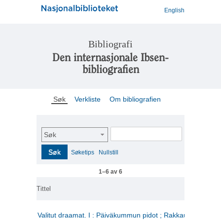
English
Bibliografi
Den internasjonale Ibsen-
bibliografien
Søk
Verkliste
Om bibliografien
Søk
Søk
Søketips
Nullstill
1–6 av 6
Tittel
Valitut draamat. I : Päiväkummun pidot ; Rakkauden kome