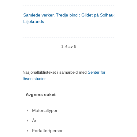
Samlede verker. Tredje bind : Gildet på Solhaug ; Olaf
Liljekrands
1–6 av 6
Nasjonalbiblioteket i samarbeid med
Senter for
Ibsen-studier
Avgrens søket
Materialtyper
År
Forfatter/person