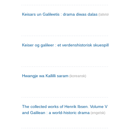
Keisars un Galileetis : drama diwas dalas
(latvisk)
Keiser og galileer : et verdenshistorisk skuespill (1873)
Hwangje wa Kallilli saram
(koreansk)
The collected works of Henrik Ibsen. Volume V : Emperor
and Galilean : a world-historic drama
(engelsk)