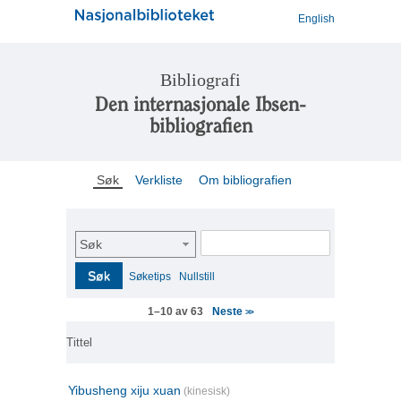
English
Bibliografi
Den internasjonale Ibsen-
bibliografien
Søk
Verkliste
Om bibliografien
Søk
Søk
Søketips
Nullstill
Neste
1–10 av 63
>>
Tittel
Yibusheng xiju xuan
(kinesisk)