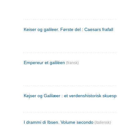
Keiser og galileer. Første del : Caesars frafall
Empereur et galiléen
(fransk)
Kejser og Galilæer : et verdenshistorisk skuespil
I drammi di Ibsen. Volume secondo
(italiensk)