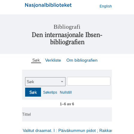
English
Bibliografi
Den internasjonale Ibsen-
bibliografien
Søk
Verkliste
Om bibliografien
Søk
Søk
Søketips
Nullstill
1–6 av 6
Tittel
Valitut draamat. I : Päiväkummun pidot ; Rakkauden kome