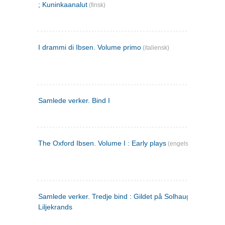
; Kuninkaanalut
(finsk)
I drammi di Ibsen. Volume primo
(italiensk)
Samlede verker. Bind I
The Oxford Ibsen. Volume I : Early plays
(engelsk)
Samlede verker. Tredje bind : Gildet på Solhaug ; Olaf
Liljekrands