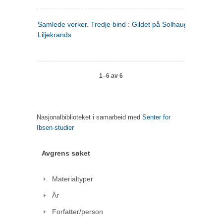
Samlede verker. Tredje bind : Gildet på Solhaug ; Olaf
Liljekrands
1–6 av 6
Nasjonalbiblioteket i samarbeid med
Senter for
Ibsen-studier
Avgrens søket
Materialtyper
År
Forfatter/person