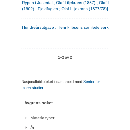
Rypen i Justedal ; Olaf Liljekrans (1857) ; Olaf Liljekrans
(1902) ; Fjeldfuglen ; Olaf Liljekrans (1877/78)]
Hundreårsutgave : Henrik Ibsens samlede verker. 3
1–2 av 2
Nasjonalbiblioteket i samarbeid med
Senter for
Ibsen-studier
Avgrens søket
Materialtyper
År