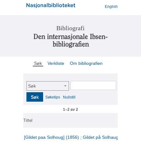
English
Bibliografi
Den internasjonale Ibsen-
bibliografien
Søk
Verkliste
Om bibliografien
Søk
Søk
Søketips
Nullstill
1–2 av 2
Tittel
[Gildet paa Solhoug] (1856) ; Gildet på Solhaug (1883) ;