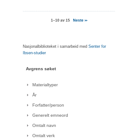
Neste
1–10 av 15
>>
Nasjonalbiblioteket i samarbeid med
Senter for
Ibsen-studier
Avgrens søket
Materialtyper
År
Forfatter/person
Generelt emneord
Omtalt navn
Omtalt verk