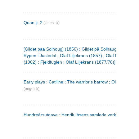
Quan ji. 2
(kinesisk)
[Gildet paa Solhoug] (1856) ; Gildet på Solhaug (1883) ;
Rypen i Justedal ; Olaf Liljekrans (1857) ; Olaf Liljekrans
(1902) ; Fjeldfuglen ; Olaf Liljekrans (1877/78)]
Early plays : Catiline ; The warrior's barrow ; Olaf Liljekran
(engelsk)
Hundreårsutgave : Henrik Ibsens samlede verker. 3