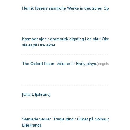
Henrik Ibsens sämtliche Werke in deutscher Sprache. 2
(ty
Kæmpehøjen : dramatisk digtning i en akt ; Olaf Liljekrans 
skuespil i tre akter
The Oxford Ibsen. Volume I : Early plays
(engelsk)
[Olaf Liljekrans]
Samlede verker. Tredje bind : Gildet på Solhaug ; Olaf
Liljekrands