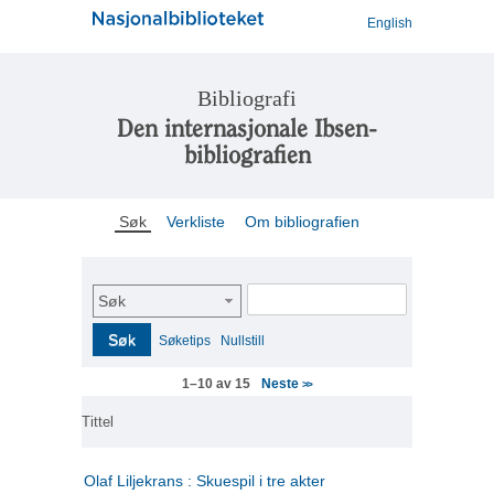
English
Bibliografi
Den internasjonale Ibsen-
bibliografien
Søk
Verkliste
Om bibliografien
Søk
Søk
Søketips
Nullstill
Neste
1–10 av 15
>>
Tittel
Olaf Liljekrans : Skuespil i tre akter