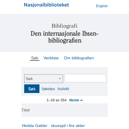
English
Bibliografi
Den internasjonale Ibsen-
bibliografien
Søk
Verkliste
Om bibliografien
Søk
Søk
Søketips
Nullstill
Neste
1–10 av 354
>>
Tittel
Hedda Gabler : skuespil i fire akter