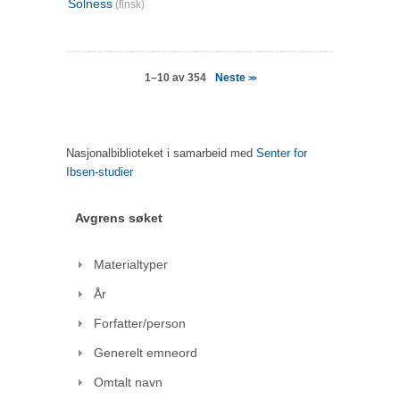
Solness
(finsk)
Neste
1–10 av 354
>>
Nasjonalbiblioteket i samarbeid med
Senter for
Ibsen-studier
Avgrens søket
Materialtyper
År
Forfatter/person
Generelt emneord
Omtalt navn