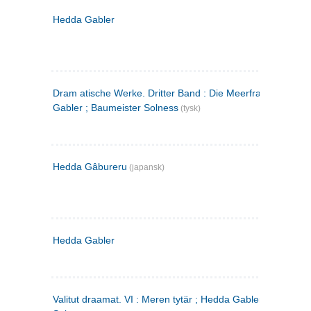
Hedda Gabler
Dram atische Werke. Dritter Band : Die Meerfrau ; Hedda
Gabler ; Baumeister Solness
(tysk)
Hedda Gâbureru
(japansk)
Hedda Gabler
Valitut draamat. VI : Meren tytär ; Hedda Gabler ; Rakentaj