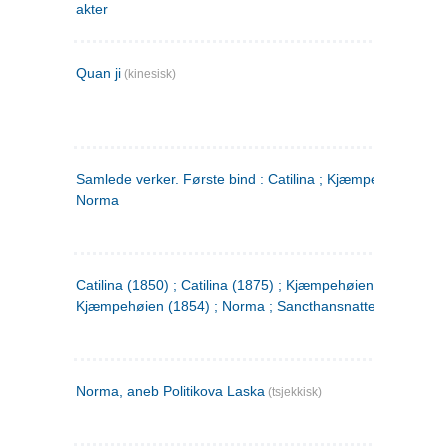
akter
Quan ji
(kinesisk)
Samlede verker. Første bind : Catilina ; Kjæmpehøien ;
Norma
Catilina (1850) ; Catilina (1875) ; Kjæmpehøien (1850) ;
Kjæmpehøien (1854) ; Norma ; Sancthansnatten
Norma, aneb Politikova Laska
(tsjekkisk)