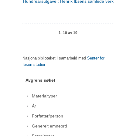
Hundreårsutgave : Henrik Ibsens samlede verker. 1
1–10 av 10
Nasjonalbiblioteket i samarbeid med
Senter for
Ibsen-studier
Avgrens søket
Materialtyper
År
Forfatter/person
Generelt emneord