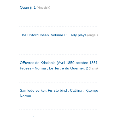
Quan ji. 1
(kinesisk)
The Oxford Ibsen. Volume I : Early plays
(engelsk)
OEuvres de Kristiania (Avril 1850-octobre 1851) : Poèmes 
Proses - Norma ; Le Tertre du Guerrier. 2
(fransk)
Samlede verker. Første bind : Catilina ; Kjæmpehøien ;
Norma