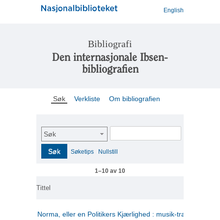
English
Bibliografi
Den internasjonale Ibsen-
bibliografien
Søk
Verkliste
Om bibliografien
Søk
Søk
Søketips
Nullstill
1–10 av 10
Tittel
Norma, eller en Politikers Kjærlighed : musik-tragedie i tre