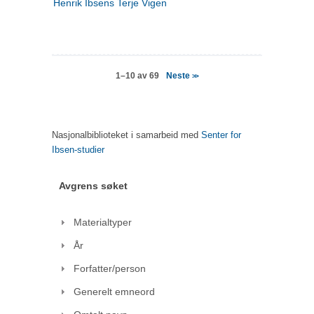
Henrik Ibsens Terje Vigen
Neste
1–10 av 69
>>
Nasjonalbiblioteket i samarbeid med
Senter for
Ibsen-studier
Avgrens søket
Materialtyper
År
Forfatter/person
Generelt emneord