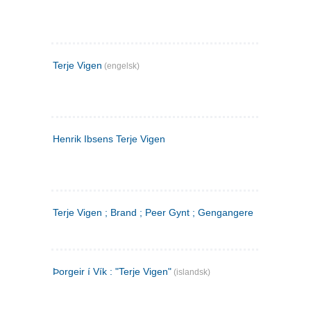
Terje Vigen
(engelsk)
Henrik Ibsens Terje Vigen
Terje Vigen ; Brand ; Peer Gynt ; Gengangere
Þorgeir í Vík : "Terje Vigen"
(islandsk)