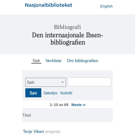
English
Bibliografi
Den internasjonale Ibsen-
bibliografien
Søk
Verkliste
Om bibliografien
Søk
Søk
Søketips
Nullstill
Neste
1–10 av 69
>>
Tittel
Terje Viken
(engelsk)