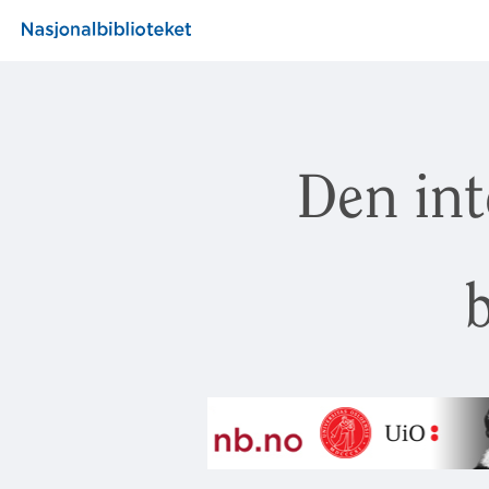
Den int
b