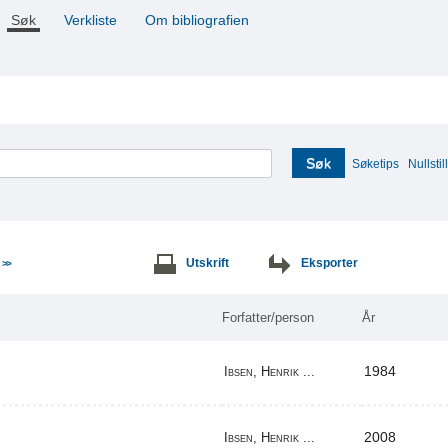
Søk
Verkliste
Om bibliografien
Søk
Søketips
Nullstill
e
Utskrift
Eksporter
>>
Forfatter/person
År
1984
Ibsen, Henrik ...
2008
Ibsen, Henrik ...