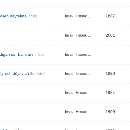
sinen näytelma
1887
Ibsen, Henrik ...
(finsk)
2001
Ibsen, Henrik ...
digan sar bar darim
Ibsen, Henrik ...
(farsi)
tyrech dějstvích
1898
Ibsen, Henrik ...
(tsjekkisk)
1984
Ibsen, Henrik ...
1909
Ibsen, Henrik ...