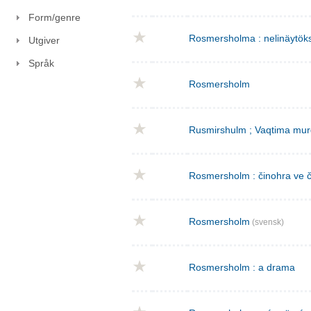
Form/genre
Rosmersholma : nelinäytök
Utgiver
Språk
Rosmersholm
Rusmirshulm ; Vaqtima mur
Rosmersholm : činohra ve č
Rosmersholm
(svensk)
Rosmersholm : a drama